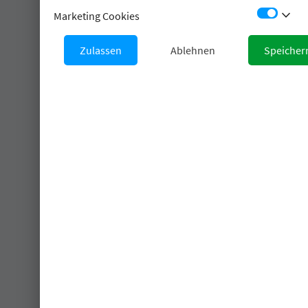
stat_minus_1
Marketing Cookies
Zulassen
Ablehnen
Speicher